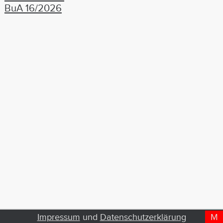
BuA 16/2026
Impressum
und
Datenschutzerklärung
M
D
T