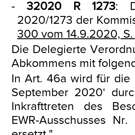
-
32020 R 1273
: D
2020/1273 der Kommis
300 vom 14.9.2020, S.
Die Delegierte Verordnu
Abkommens mit folgend
In Art. 46a wird für di
September 2020‘ dur
Inkrafttreten des B
EWR-Ausschusses Nr. 
ersetzt."