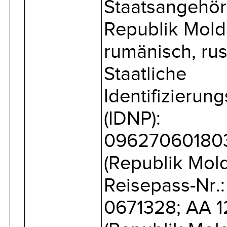
Staatsangehöri
Republik Mold
rumänisch, rus
Staatliche
Identifizieru
(IDNP):
09627060180
(Republik Mol
Reisepass-Nr.
0671328; AA 