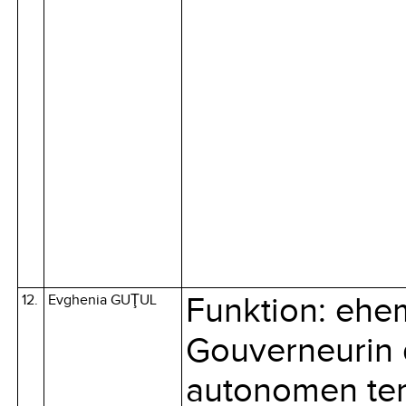
12.
Evghenia GUŢUL
Funktion: ehe
Gouverneurin 
autonomen terr