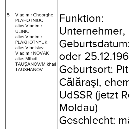
5.
Vladimir Gheorghe
Funktion:
PLAHOTNIUC
alias Vladimir
Unternehmer, P
ULINICI
alias Vladimir
Geburtsdatum: 
PLAKHOTNYUK
alias Vladislav
oder 25.12.19
Vladimir NOVAK
alias Mihail
TAUŞANOV/Mikhail
Geburtsort: Pi
TAUSHANOV
Călăraşi, ehe
UdSSR (jetzt R
Moldau)
Geschlecht: m