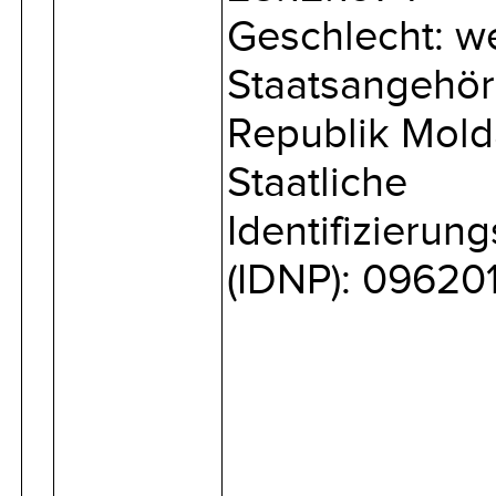
Geschlecht: we
Staatsangehöri
Republik Mol
Staatliche
Identifizieru
(IDNP): 09620