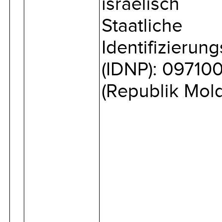
israelisch
Staatliche
Identifizieru
(IDNP): 09710
(Republik Mol