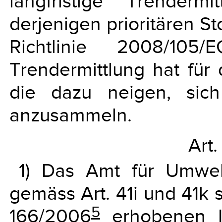
langfristige Trenderm
derjenigen prioritären St
Richtlinie 2008/105
Trendermittlung hat für 
die dazu neigen, sic
anzusammeln.
Art.
1) Das Amt für Umwel
gemäss Art. 41i und 41k 
5
166/2006
erhobenen I