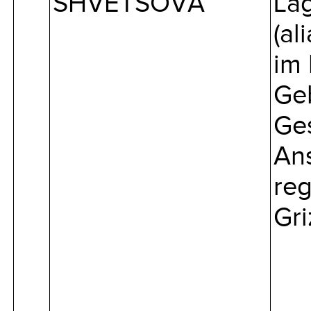
SHVETSOVA
Lag
(al
im 
Geb
Ges
Ans
reg
Gri