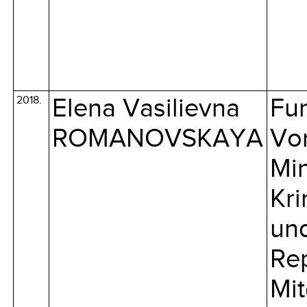
2018.
Elena Vasilievna
Fun
ROMANOVSKAYA
Vo
Min
Kri
und
Re
Mit