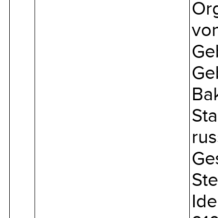
Or
von
Ge
Geb
Bak
Sta
rus
Ges
Ste
Ide