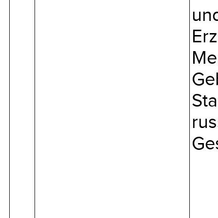
und
Erz
Me
Geb
Sta
rus
Ges