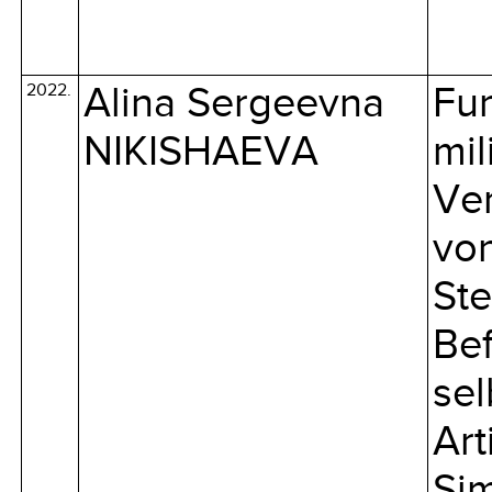
2022.
Alina Sergeevna
Fun
NIKISHAEVA
mil
Ver
vo
Ste
Bef
sel
Art
Sim