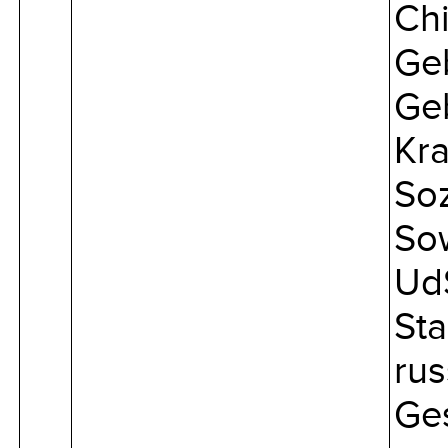
Chi
Ge
Geb
Kr
Soz
Sow
Ud
Sta
rus
Ges