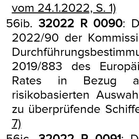
vom 24.1.2022, S. 1)
56ib.
32022 R 0090
: 
2022/90 der Kommissi
Durchführungsbestim
2019/883 des Europä
Rates in Bezug au
risikobasierten Auswa
zu überprüfende Schif
7)
56ic.
32022 R 0091
: D