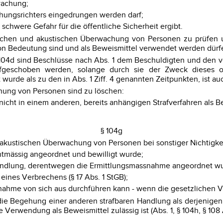
wachung;
chungsrichters eingedrungen werden darf;
 schwere Gefahr für die öffentliche Sicherheit ergibt.
ischen und akustischen Überwachung von Personen zu prüfen un
n Bedeutung sind und als Beweismittel verwendet werden dürfen 
104d sind Beschlüsse nach Abs. 1 dem Beschuldigten und den 
aufgeschoben werden, solange durch sie der Zweck dieses 
rde als zu den in Abs. 1 Ziff. 4 genannten Zeitpunkten, ist auc
hung von Personen sind zu löschen:
 nicht in einem anderen, bereits anhängigen Strafverfahren als
§ 104g
d akustischen Überwachung von Personen bei sonstiger Nichtigk
chtmässig angeordnet und bewilligt wurde;
Handlung, derentwegen die Ermittlungsmassnahme angeordnet w
 eines Verbrechens (§ 17 Abs. 1 StGB);
ssnahme von sich aus durchführen kann - wenn die gesetzlichen 
die Begehung einer anderen strafbaren Handlung als derjenigen
Verwendung als Beweismittel zulässig ist (Abs. 1, § 104h, § 108 