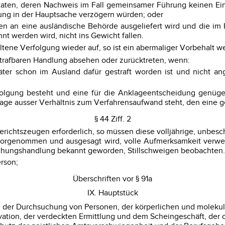
ftaten, deren Nachweis im Fall gemeinsamer Führung keinen E
ung in der Hauptsache verzögern würden; oder
en an eine ausländische Behörde ausgeliefert wird und die i
nt werden wird, nicht ins Gewicht fallen.
ltene Verfolgung wieder auf, so ist ein abermaliger Vorbehalt w
 strafbaren Handlung absehen oder zurücktreten, wenn:
äter schon im Ausland dafür gestraft worden ist und nicht a
erfolgung besteht und eine für die Anklageentscheidung genüg
lage ausser Verhältnis zum Verfahrensaufwand steht, den eine 
§ 44 Ziff. 2
ichtszeugen erforderlich, so müssen diese volljährige, unbesch
n vorgenommen und ausgesagt wird, volle Aufmerksamkeit verwe
chungshandlung bekannt geworden, Stillschweigen beobachten. D
rson;
Überschriften vor § 91a
IX. Hauptstück
g, der Durchsuchung von Personen, der körperlichen und molek
ation, der verdeckten Ermittlung und dem Scheingeschäft, der