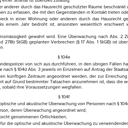
ner Straftat ist überdies zulässig:
er anderer durch das Hausrecht geschützter Räume beschränkt 
n zu erfassen, die mit den Gegenständen in Kontakt treten oder
Zweck in einer Wohnung oder anderen durch das Hausrecht ges
r als einem Jahr bedroht ist, ansonsten wesentlich erschwe
tnismässigkeit gewahrt wird. Eine Überwachung nach Abs. 2 Zi
nd 278b StGB) geplanten Verbrechen (§ 17 Abs. 1 StGB) ist üb
en.
§ 104e
andespolizei von sich aus durchführen, in den übrigen Fällen ha
 nach § 104d Abs. 3 jeweils im Einzelnen auf Antrag der Staats
n künftigen Zeitraum angeordnet werden, der zur Erreichung ihr
soweit auf Grund bestimmter Tatsachen anzunehmen ist, dass die
, sobald ihre Voraussetzungen wegfallen.
§ 104f
 optische und akustische Überwachung von Personen nach § 104d
erson, deren Überwachung angeordnet wird;
ssicht genommenen Örtlichkeiten;
ich für die optische und akustische Überwachung zu verwendenden