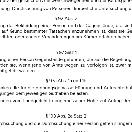
hutz der geistlichen Amtsverschwiegenheit und der Berufsgehe
suchung, Durchsuchung von Personen, körperliche Untersuchung
§ 92 Abs. 2
ng der Bekleidung einer Person und der Gegenstände, die sie b
und auf Grund bestimmter Tatsachen anzunehmen ist, dass sie Ge
erlitten oder andere Veränderungen am Körper erfahren haben 
§ 97 Satz 1
g einer Person Gegenstände gefunden, die auf die Begehung ei
n sie, wenn jene von Amts wegen zu verfolgen ist, zwar mit
itgeteilt werden.
§ 97a Abs. 1a und 1b
 Banken die für die ordnungsgemässe Führung und Aufrechterha
ungen dem jeweiligen Guthaben belasten.
können vom Landgericht in angemessener Höhe auf Antrag der 
§ 103 Abs. 2a Satz 2
urchsuchung und die Durchsuchung einer Person gelten sinngem