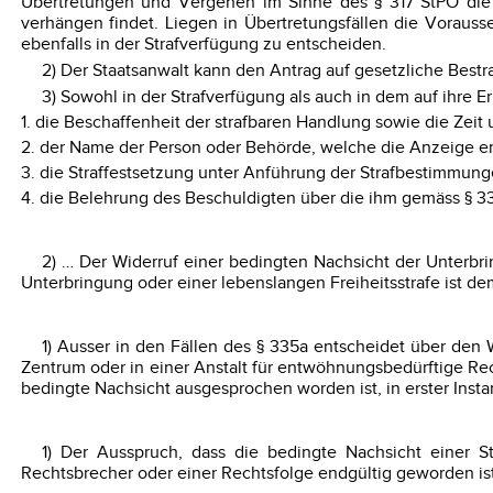
Übertretungen und Vergehen im Sinne des § 317 StPO die S
verhängen findet. Liegen in Übertretungsfällen die Vorausse
ebenfalls in der Strafverfügung zu entscheiden.
2) Der Staatsanwalt kann den Antrag auf gesetzliche Bestra
3) Sowohl in der Strafverfügung als auch in dem auf ihre
1. die Beschaffenheit der strafbaren Handlung sowie die Zeit
2. der Name der Person oder Behörde, welche die Anzeige ers
3. die Straffestsetzung unter Anführung der Strafbestimmung
4. die Belehrung des Beschuldigten über die ihm gemäss §
2) … Der Widerruf einer bedingten Nachsicht der Unterbr
Unterbringung oder einer lebenslangen Freiheitsstrafe ist de
1) Ausser in den Fällen des § 335a entscheidet über den W
Zentrum oder in einer Anstalt für entwöhnungsbedürftige Rech
bedingte Nachsicht ausgesprochen worden ist, in erster Insta
1) Der Ausspruch, dass die bedingte Nachsicht einer S
Rechtsbrecher oder einer Rechtsfolge endgültig geworden ist