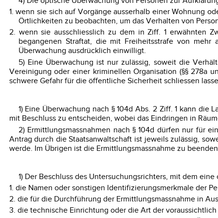
4) Die optische Überwachung von Personen zur Aufklärung ei
1. wenn sie sich auf Vorgänge ausserhalb einer Wohnung od
Örtlichkeiten zu beobachten, um das Verhalten von Persone
2. wenn sie ausschliesslich zu dem in Ziff. 1 erwähnten 
begangenen Straftat, die mit Freiheitsstrafe von meh
Überwachung ausdrücklich einwilligt.
5) Eine Überwachung ist nur zulässig, soweit die Verhäl
Vereinigung oder einer kriminellen Organisation (§§ 278a u
schwere Gefahr für die öffentliche Sicherheit schliessen lass
1) Eine Überwachung nach § 104d Abs. 2 Ziff. 1 kann die L
mit Beschluss zu entscheiden, wobei das Eindringen in Räume
2) Ermittlungsmassnahmen nach § 104d dürfen nur für eine
Antrag durch die Staatsanwaltschaft ist jeweils zulässig, 
werde. Im Übrigen ist die Ermittlungsmassnahme zu beenden
1) Der Beschluss des Untersuchungsrichters, mit dem eine
1. die Namen oder sonstigen Identifizierungsmerkmale der P
2. die für die Durchführung der Ermittlungsmassnahme in Au
3. die technische Einrichtung oder die Art der voraussichtl