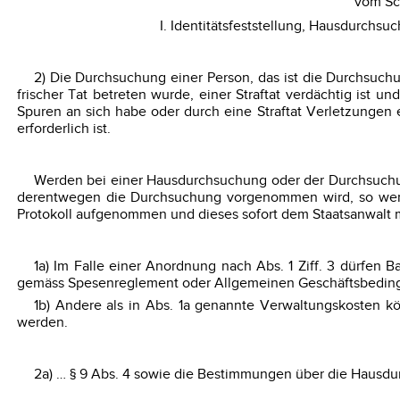
vom Sc
I. Identitätsfeststellung, Hausdurch
2) Die Durchsuchung einer Person, das ist die Durchsuchu
frischer Tat betreten wurde, einer Straftat verdächtig ist 
Spuren an sich habe oder durch eine Straftat Verletzungen 
erforderlich ist.
Werden bei einer Hausdurchsuchung oder der Durchsuchun
derentwegen die Durchsuchung vorgenommen wird, so werde
Protokoll aufgenommen und dieses sofort dem Staatsanwalt m
1a) Im Falle einer Anordnung nach Abs. 1 Ziff. 3 dürfen
gemäss Spesenreglement oder Allgemeinen Geschäftsbeding
1b) Andere als in Abs. 1a genannte Verwaltungskosten 
werden.
2a) … § 9 Abs. 4 sowie die Bestimmungen über die Hausd