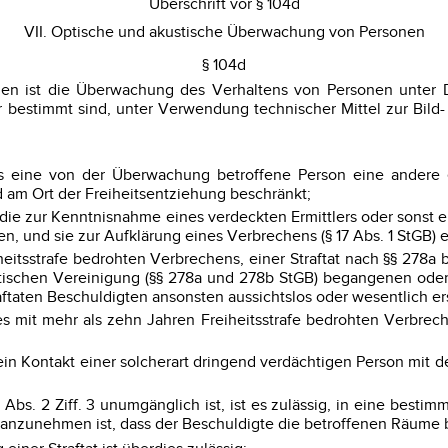
Überschrift vor § 104d
VII. Optische und akustische Überwachung von Personen
§ 104d
nen ist die Überwachung des Verhaltens von Personen unter 
er bestimmt sind, unter Verwendung technischer Mittel zur Bil
 eine von der Überwachung betroffene Person eine andere en
am Ort der Freiheitsentziehung beschränkt;
die zur Kenntnisnahme eines verdeckten Ermittlers oder sonst 
und sie zur Aufklärung eines Verbrechens (§ 17 Abs. 1 StGB) er
heitsstrafe bedrohten Verbrechens, einer Straftat nach §§ 278a
stischen Vereinigung (§§ 278a und 278b StGB) begangenen oder 
ftaten Beschuldigten ansonsten aussichtslos oder wesentlich e
es mit mehr als zehn Jahren Freiheitsstrafe bedrohten Verbrech
in Kontakt einer solcherart dringend verdächtigen Person mit d
bs. 2 Ziff. 3 unumgänglich ist, ist es zulässig, in eine best
anzunehmen ist, dass der Beschuldigte die betroffenen Räume