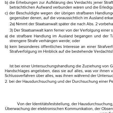
b) die Erhebungen zur Aufklärung des Verdachts jener Stra
beträchtlichen Aufwand verbunden wären und die Erledig
c) der Beschuldigte wegen der übrigen strafbaren Handlung
gegenüber denen, auf die voraussichtlich im Ausland erkan
2a) Nimmt der Staatsanwalt später die nach Abs. 2 vorbeha
3) Der Staatsanwalt kann ferner von der Verfolgung einer
a) die strafbare Handlung im Ausland begangen und der T
strengere Strafe verhängen werde; oder
b) kein besonderes öffentliches Interesse an einer Strafv
Strafverfolgung im Hinblick auf die bestehende Verdachts
Ist bei einer Untersuchungshandlung die Zuziehung von Ger
Handschlages angeloben, dass sie auf alles, was vor ihne
Schlussverfahren über alles, was ihnen während der Untersu
2. bei der Hausdurchsuchung und der Durchsuchung einer Pe
Von der Identitätsfeststellung, der Hausdurchsuchun
Überwachung der elektronischen Kommunikation, der Observ