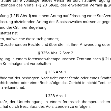
trafe ohne vorausgehendes Verfahren durch Strafverfügung fe
tzungen des Verfalls (§ 20 StGB), des erweiterten Verfalls (§ 2
fung (§ 319 Abs. 1) mit einem Antrag auf Erlassung einer Strafve
 Erlassung abzielenden Antrag des Staatsanwaltes müssen angeg
 und der Ort ihrer Begehung;
tattet hat;
en, auf welche diese sich gründet;
 330 zustehenden Rechte und über die mit ihrer Anwendung od
§ 335a Abs. 2 Satz 2
ingung in einem forensisch-therapeutischen Zentrum nach § 21 
m Kriminalgericht vorbehalten.
§ 336 Abs. 1
iderruf der bedingten Nachsicht einer Strafe oder eines Straft
tsbrecher oder einer Rechtsfolge das Gericht in nichtöffentlic
nz erkannt hat.
§ 338 Abs. 1
trafe, der Unterbringung in einem forensisch-therapeutische
, hat durch Beschluss des Vorsitzenden zu erfolgen.