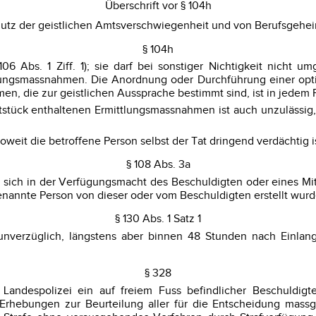
Überschrift vor § 104h
chutz der geistlichen Amtsverschwiegenheit und von Berufsgehe
§ 104h
 106 Abs. 1 Ziff. 1); sie darf bei sonstiger Nichtigkeit nich
lungsmassnahmen. Die Anordnung oder Durchführung einer opt
n, die zur geistlichen Aussprache bestimmt sind, ist in jedem F
tück enthaltenen Ermittlungsmassnahmen ist auch unzulässig, 
weit die betroffene Person selbst der Tat dringend verdächtig is
§ 108 Abs. 3a
die sich in der Verfügungsmacht des Beschuldigten oder eines 
genannte Person von dieser oder vom Beschuldigten erstellt wurd
§ 130 Abs. 1 Satz 1
unverzüglich, längstens aber binnen 48 Stunden nach Einlan
§ 328
andespolizei ein auf freiem Fuss befindlicher Beschuldigt
 Erhebungen zur Beurteilung aller für die Entscheidung mass