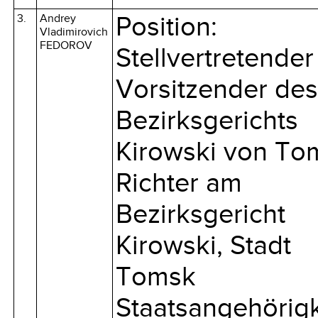
3.
Andrey
Position:
Vladimirovich
FEDOROV
Stellvertretender
Vorsitzender des
Bezirksgerichts
Kirowski von To
Richter am
Bezirksgericht
Kirowski, Stadt
Tomsk
Staatsangehörigk