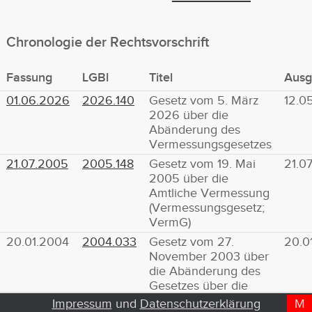
Chronologie der Rechtsvorschrift
Fassung
LGBl
Titel
Aus
01.06.2026
2026.140
Gesetz vom 5. März
12.0
2026 über die
Abänderung des
Vermessungsgesetzes
21.07.2005
2005.148
Gesetz vom 19. Mai
21.0
2005 über die
Amtliche Vermessung
(Vermessungsgesetz;
VermG)
20.01.2004
2004.033
Gesetz vom 27.
20.0
November 2003 über
die Abänderung des
Gesetzes über die
allgemeine Lan...
Impressum
und
Datenschutzerklärung
M
D
T