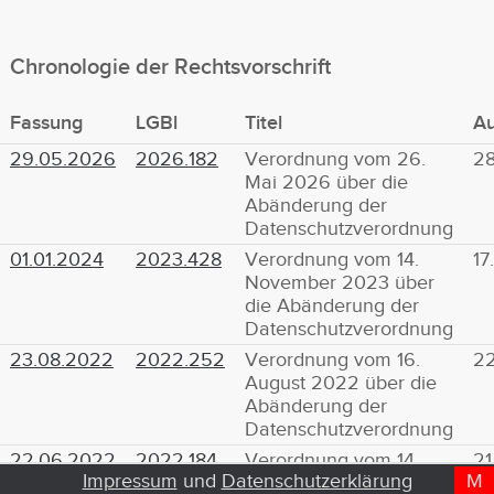
Chronologie der Rechtsvorschrift
Fassung
LGBl
Titel
A
29.05.2026
2026.182
Verordnung vom 26.
28
Mai 2026 über die
Abänderung der
Datenschutzverordnung
01.01.2024
2023.428
Verordnung vom 14.
17
November 2023 über
die Abänderung der
Datenschutzverordnung
23.08.2022
2022.252
Verordnung vom 16.
22
August 2022 über die
Abänderung der
Datenschutzverordnung
22.06.2022
2022.184
Verordnung vom 14.
21
Impressum
und
Datenschutzerklärung
M
D
T
Juni 2022 über die