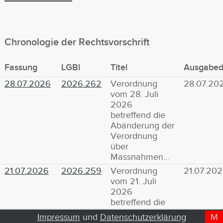
Chronologie der Rechtsvorschrift
Fassung
LGBl
Titel
Ausgabe
28.07.2026
2026.262
Verordnung
28.07.20
vom 28. Juli
2026
betreffend die
Abänderung der
Verordnung
über
Massnahmen...
21.07.2026
2026.259
Verordnung
21.07.20
vom 21. Juli
2026
betreffend die
Abänderung der
Impressum
und
Datenschutzerklärung
M
D
T