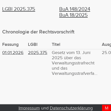
LGBl 2025.375
BuA 148/2024
BuA 18/2025
Chronologie der Rechtsvorschrift
Fassung
LGBl
Titel
Aus
01.01.2026
2025.375
Gesetz vom 13. Juni
25.
2025 über das
Verwaltungsstrafrecht
und das
Verwaltungsstrafverfa...
Impressum
und
Datenschutzerklärung
M
D
T