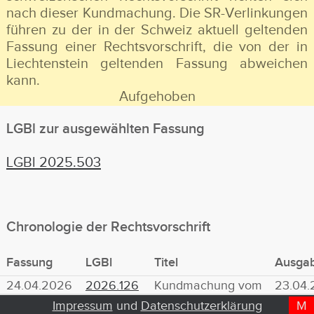
nach dieser Kundmachung. Die SR-Verlinkungen
führen zu der in der Schweiz aktuell geltenden
Fassung einer Rechtsvorschrift, die von der in
Liechtenstein geltenden Fassung abweichen
kann.
Aufgehoben
LGBl zur ausgewählten Fassung
LGBl 2025.503
Chronologie der Rechtsvorschrift
Fassung
LGBl
Titel
Ausga
24.04.2026
2026.126
Kundmachung vom
23.04
(Aufhebung)
21. April 2026 der
Impressum
und
Datenschutzerklärung
M
D
T