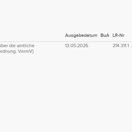
Ausgabedatum
BuA
LR-Nr
ber die amtliche
13.05.2026
214.311.1
rdnung; VermV)