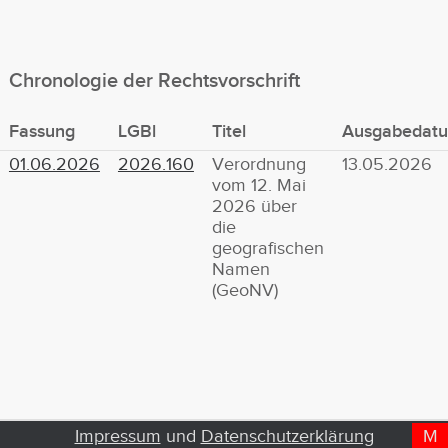
Chronologie der Rechtsvorschrift
Fassung
LGBl
Titel
Ausgabedat
01.06.2026
2026.160
Verordnung
13.05.2026
vom 12. Mai
2026 über
die
geografischen
Namen
(GeoNV)
Impressum
und
Datenschutzerklärung
M
D
T