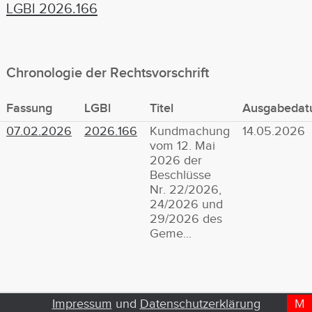
LGBl 2026.166
Chronologie der Rechtsvorschrift
Fassung
LGBl
Titel
Ausgabeda
07.02.2026
2026.166
Kundmachung
14.05.2026
vom 12. Mai
2026 der
Beschlüsse
Nr. 22/2026,
24/2026 und
29/2026 des
Geme...
Impressum
und
Datenschutzerklärung
M
D
T