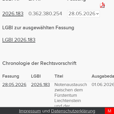
2026.183
0.362.380.254
LGBl zur ausgewählten Fassung
LGBl 2026.183
Chronologie der Rechtsvorschrift
Fassung
LGBl
Titel
Ausgabed
28.05.2026
2026.183
Notenaustausch
01.06.202
zwischen dem
Fürstentum
Liechtenstein
und der
Impressum
und
Datenschutzerklärung
M
D
T
Europäischen