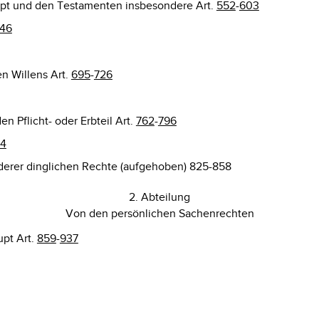
aupt und den Testamenten insbesondere Art.
552
-
603
46
n Willens Art.
695
-
726
n Pflicht- oder Erbteil Art.
762
-
796
4
derer dinglichen Rechte (aufgehoben) 825-858
2. Abteilung
Von den persönlichen Sachenrechten
upt Art.
859
-
937