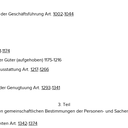
 der Geschäftsführung Art.
1002
-
1044
1
-
1174
r Güter (aufgehoben) 1175-1216
usstattung Art.
1217
-
1266
der Genugtuung Art.
1293
-
1341
3. Teil
n gemeinschaftlichen Bestimmungen der Personen- und Sache
iten Art.
1342
-
1374