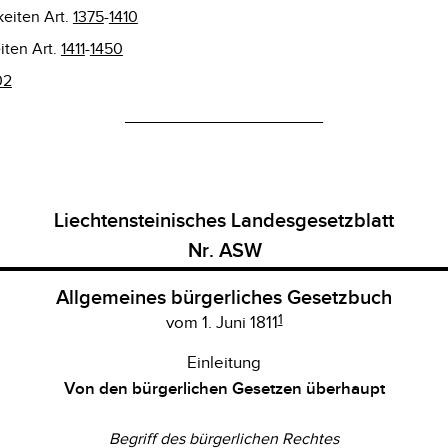
eiten Art.
1375
-
1410
iten Art.
1411
-
1450
02
______________________
Liechtensteinisches Landesgesetzblatt
Nr. ASW
Allgemeines bürgerliches Gesetzbuch
1
vom 1. Juni 1811
Einleitung
Von den bürgerlichen Gesetzen überhaupt
Begriff des bürgerlichen Rechtes