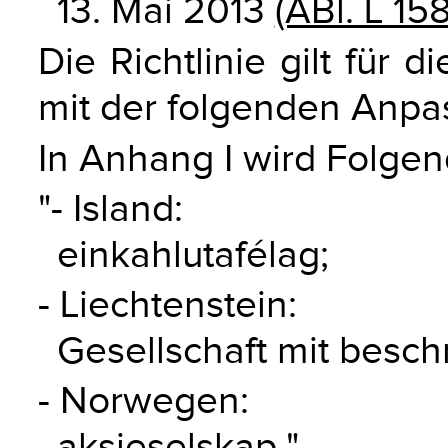
13. Mai 2013
(ABl. L 15
Die Richtlinie gilt fü
mit der folgenden Anpa
In Anhang I wird Folgen
"- Island:
einkahlutafélag;
- Liechtenstein:
Gesellschaft mit besch
- Norwegen:
aksjeselskap."