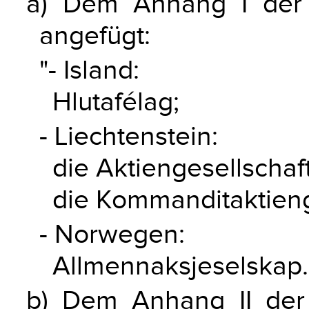
a) Dem Anhang I der
angefügt:
"- Island:
Hlutafélag;
- Liechtenstein:
die Aktiengesellschaft
die Kommanditaktieng
- Norwegen:
Allmennaksjeselskap.
b) Dem Anhang II der