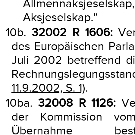
Allmennaksjeselskap,
Aksjeselskap."
10b.
32002 R 1606:
Ver
des Europäischen Parl
Juli 2002 betreffend d
Rechnungslegungsst
11.9.2002, S. 1)
.
10ba.
32008 R 1126:
Ver
der Kommission vo
Übernahme besti