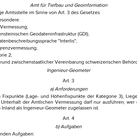
Amt für Tiefbau und Geoinformation
ge Amtsstelle im Sinne von Art. 3 des Gesetzes.
esondere:
n Vermessung;
nsteinischen Geodateninfrastruktur (GDI);
tenbeschreibungssprache "Interlis";
egrenzvermessung;
rie 2;
aufgrund zwischenstaatlicher Vereinbarung schweizerischen Behör
Ingenieur-Geometer
Art. 3
a) Anforderungen
Fixpunkte (Lage- und Höhenfixpunkte der Kategorie 3), Liegen
 Unterhalt der Amtlichen Vermessung darf nur ausführen, wer
Inland als Ingenieur-Geometer zugelassen ist.
Art. 4
b) Aufgaben
enden Aufgaben: