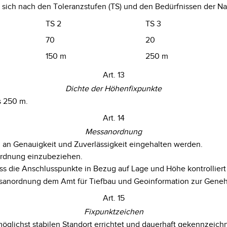
t sich nach den Toleranzstufen (TS) und den Bedürfnissen der 
TS 2
TS 3
70
20
150 m
250 m
Art. 13
Dichte der Höhenfixpunkte
s 250 m.
Art. 14
Messanordnung
 an Genauigkeit und Zuverlässigkeit eingehalten werden.
ordnung einzubeziehen.
 die Anschlusspunkte in Bezug auf Lage und Höhe kontrolliert 
ssanordnung dem Amt für Tiefbau und Geoinformation zur Geneh
Art. 15
Fixpunktzeichen
öglichst stabilen Standort errichtet und dauerhaft gekennzeich