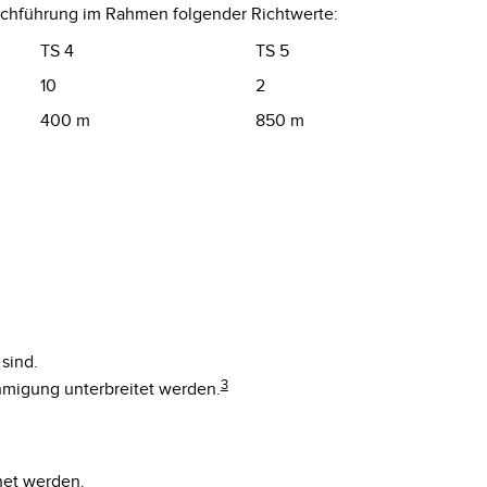
Nachführung im Rahmen folgender Richtwerte:
TS 4
TS 5
10
2
400 m
850 m
sind.
3
migung unterbreitet werden.
net werden.