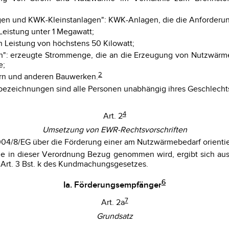
gen und KWK-Kleinstanlagen": KWK-Anlagen, die die Anforderung
Leistung unter 1 Megawatt;
n Leistung von höchstens 50 Kilowatt;
en": erzeugte Strommenge, die an die Erzeugung von Nutzwärm
e;
2
ern und anderen Bauwerken.
ezeichnungen sind alle Personen unabhängig ihres Geschlechts
4
Art. 2
Umsetzung von EWR-Rechtsvorschriften
2004/8/EG über die Förderung einer am Nutzwärmebedarf orient
f die in dieser Verordnung Bezug genommen wird, ergibt sich
 Art. 3 Bst. k des Kundmachungsgesetzes.
6
Ia. Förderungsempfänger
7
Art. 2a
Grundsatz