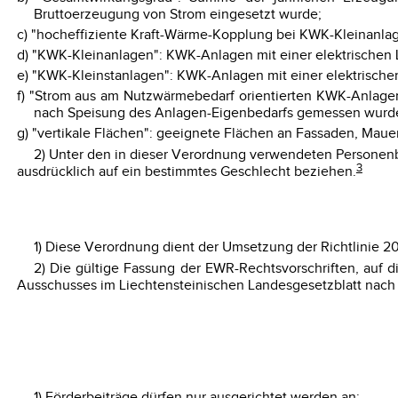
Bruttoerzeugung von Strom eingesetzt wurde;
c) "hocheffiziente Kraft-Wärme-Kopplung bei KWK-Kleinanla
d) "KWK-Kleinanlagen": KWK-Anlagen mit einer elektrischen 
e) "KWK-Kleinstanlagen": KWK-Anlagen mit einer elektrische
f) "Strom aus am Nutzwärmebedarf orientierten KWK-Anlag
nach Speisung des Anlagen-Eigenbedarfs gemessen wurd
g) "vertikale Flächen": geeignete Flächen an Fassaden, Mau
2) Unter den in dieser Verordnung verwendeten Personenb
3
ausdrücklich auf ein bestimmtes Geschlecht beziehen.
1) Diese Verordnung dient der Umsetzung der Richtlinie 
2) Die gültige Fassung der EWR-Rechtsvorschriften, au
Ausschusses im Liechtensteinischen Landesgesetzblatt nach
1) Förderbeiträge dürfen nur ausgerichtet werden an: