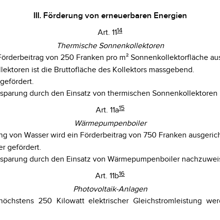
III. Förderung von erneuerbaren Energien
14
Art. 11
Thermische Sonnenkollektoren
 Förderbeitrag von 250 Franken pro m² Sonnenkollektorfläche aus
ektoren ist die Bruttofläche des Kollektors massgebend.
gefördert.
insparung durch den Einsatz von thermischen Sonnenkollektore
15
Art. 11a
Wärmepumpenboiler
g von Wasser wird ein Förderbeitrag von 750 Franken ausgerich
r gefördert.
einsparung durch den Einsatz von Wärmepumpenboiler nachzuwei
16
Art. 11b
Photovoltaik-Anlagen
öchstens 250 Kilowatt elektrischer Gleichstromleistung werde