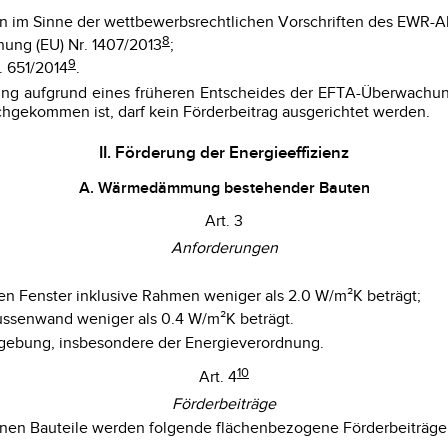
hmen im Sinne der wettbewerbsrechtlichen Vorschriften des EWR-
8
nung (EU) Nr. 1407/2013
;
9
. 651/2014
.
g aufgrund eines früheren Entscheides der EFTA-Überwachungsb
gekommen ist, darf kein Förderbeitrag ausgerichtet werden.
II. Förderung der Energieeffizienz
A. Wärmedämmung bestehender Bauten
Art. 3
Anforderungen
 Fenster inklusive Rahmen weniger als 2.0 W/m²K beträgt;
ussenwand weniger als 0.4 W/m²K beträgt.
gebung, insbesondere der Energieverordnung.
10
Art. 4
Förderbeiträge
en Bauteile werden folgende flächenbezogene Förderbeiträge 