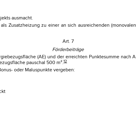
jekts ausmacht.
e als Zusatzheizung zu einer an sich ausreichenden (monoval
Art. 7
Förderbeiträge
ergiebezugsfläche (AE) und der erreichten Punktesumme nach Ab
12
bezugsfläche pauschal 500 m².
 Bonus- oder Maluspunkte vergeben:
ckt