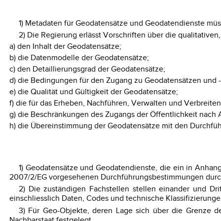
1) Metadaten für Geodatensätze und Geodatendienste müssen
2) Die Regierung erlässt Vorschriften über die qualitativ
a) den Inhalt der Geodatensätze;
b) die Datenmodelle der Geodatensätze;
c) den Detaillierungsgrad der Geodatensätze;
d) die Bedingungen für den Zugang zu Geodatensätzen und 
e) die Qualität und Gültigkeit der Geodatensätze;
f) die für das Erheben, Nachführen, Verwalten und Verbreite
g) die Beschränkungen des Zugangs der Öffentlichkeit nach A
h) die Übereinstimmung der Geodatensätze mit den Durchführ
1) Geodatensätze und Geodatendienste, die ein in Anhang I
2007/2/EG vorgesehenen Durchführungsbestimmungen durch A
2) Die zuständigen Fachstellen stellen einander und Dr
einschliesslich Daten, Codes und technische Klassifizierung
3) Für Geo-Objekte, deren Lage sich über die Grenze d
Nachbarstaat festgelegt.