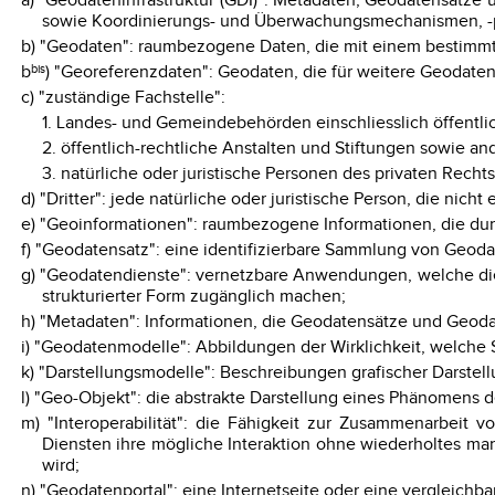
a) "Geodateninfrastruktur (GDI)": Metadaten, Geodatensät
sowie Koordinierungs- und Überwachungsmechanismen, -pro
b) "Geodaten": raumbezogene Daten, die mit einem bestimm
b
bis
) "Georeferenzdaten": Geodaten, die für weitere Geodate
c) "zuständige Fachstelle":
1. Landes- und Gemeindebehörden einschliesslich öffentli
2. öffentlich-rechtliche Anstalten und Stiftungen sowie a
3. natürliche oder juristische Personen des privaten Recht
d) "Dritter": jede natürliche oder juristische Person, die nicht
e) "Geoinformationen": raumbezogene Informationen, die d
f) "Geodatensatz": eine identifizierbare Sammlung von Geoda
g) "Geodatendienste": vernetzbare Anwendungen, welche di
strukturierter Form zugänglich machen;
h) "Metadaten": Informationen, die Geodatensätze und Geoda
i) "Geodatenmodelle": Abbildungen der Wirklichkeit, welche
k) "Darstellungsmodelle": Beschreibungen grafischer Darstel
l) "Geo-Objekt": die abstrakte Darstellung eines Phänomens 
m) "Interoperabilität": die Fähigkeit zur Zusammenarbeit
Diensten ihre mögliche Interaktion ohne wiederholtes man
wird;
n) "Geodatenportal": eine Internetseite oder eine vergleich