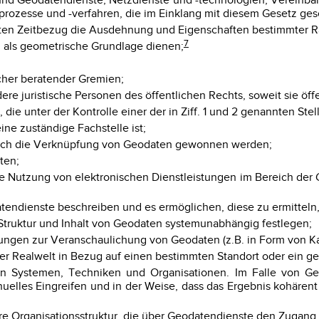
ze und Geodatendienste, Netzdienste und -technologien, Vere
zesse und -verfahren, die im Einklang mit diesem Gesetz gesc
ten Zeitbezug die Ausdehnung und Eigenschaften bestimmter 
7
n als geometrische Grundlage dienen;
cher beratender Gremien;
ndere juristische Personen des öffentlichen Rechts, soweit sie 
s, die unter der Kontrolle einer der in Ziff. 1 und 2 genannten 
 eine zuständige Fachstelle ist;
urch die Verknüpfung von Geodaten gewonnen werden;
ten;
e Nutzung von elektronischen Dienstleistungen im Bereich der
tendienste beschreiben und es ermöglichen, diese zu ermitteln
 Struktur und Inhalt von Geodaten systemunabhängig festlegen;
lungen zur Veranschaulichung von Geodaten (z.B. in Form von Ka
der Realwelt in Bezug auf einen bestimmten Standort oder ein ge
 von Systemen, Techniken und Organisationen. Im Falle von 
uelles Eingreifen und in der Weise, dass das Ergebnis kohärent
bare Organisationsstruktur, die über Geodatendienste den Zugan