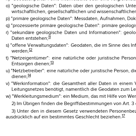
o) "geologische Daten": Daten über den geologischen Unte
wirtschaftlichen, gesellschaftlichen und wissenschaftliche
p) "primäre geologische Daten": Messdaten, Aufnahmen, Dok
q) "prozessierte primäre geologische Daten": primäre geologis
r) "sekundäre geologische Daten und Informationen": geolo
11
Daten entstehen;
s) "offene Verwaltungsdaten": Geodaten, die im Sinne des 
12
werden;
t) "Netzeigentümer": eine natürliche oder juristische Pe
13
Entsorgen dienen;
u) "Netzbetreiber": eine natürliche oder juristische Person
14
dienen;
v) "Werkinformation": die Gesamtheit aller Daten in einem
Leitungsnetzes benötigt, namentlich die Geodaten zum Le
w) "Werkleitungsmedium": ein Medium, das mit Hilfe von Werkl
2) Im Übrigen finden die Begriffsbestimmungen von Art. 
3) Unter den in diesem Gesetz verwendeten Personenbez
17
ausdrücklich auf ein bestimmtes Geschlecht beziehen.