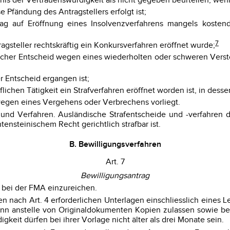
is der Vertrauenswürdigkeit als nicht gegeben beurteilen, wen
e Pfändung des Antragstellers erfolgt ist;
trag auf Eröffnung eines Insolvenzverfahrens mangels kosten
7
ragsteller rechtskräftig ein Konkursverfahren eröffnet wurde;
htlicher Entscheid wegen eines wiederholten oder schweren Vers
er Entscheid ergangen ist;
ichen Tätigkeit ein Strafverfahren eröffnet worden ist, in desse
 wegen eines Vergehens oder Verbrechens vorliegt.
e und Verfahren. Ausländische Strafentscheide und -verfahren
nsteinischem Recht gerichtlich strafbar ist.
B. Bewilligungsverfahren
Art. 7
Bewilligungsantrag
st bei der FMA einzureichen.
nach Art. 4 erforderlichen Unterlagen einschliesslich eines Le
ann anstelle von Originaldokumenten Kopien zulassen sowie b
eit dürfen bei ihrer Vorlage nicht älter als drei Monate sein.