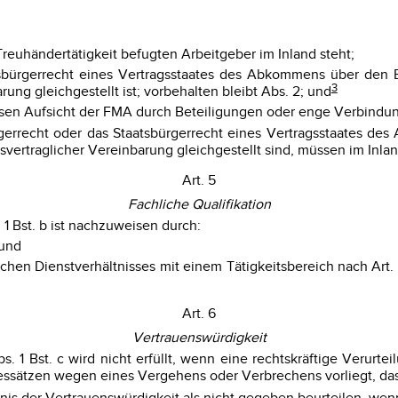
Treuhändertätigkeit befugten Arbeitgeber im Inland steht;
tsbürgerrecht eines Vertragsstaates des Abkommens über den 
3
ung gleichgestellt ist; vorbehalten bleibt Abs. 2; und
ssen Aufsicht der FMA durch Beteiligungen oder enge Verbindung
rgerrecht oder das Staatsbürgerrecht eines Vertragsstaates d
tsvertraglicher Vereinbarung gleichgestellt sind, müssen im Inl
Art. 5
Fachliche Qualifikation
 1 Bst. b ist nachzuweisen durch:
 und
ichen Dienstverhältnisses mit einem Tätigkeitsbereich nach Art
Art. 6
Vertrauenswürdigkeit
bs. 1 Bst. c wird nicht erfüllt, wenn eine rechtskräftige Verurt
agessätzen wegen eines Vergehens oder Verbrechens vorliegt, da