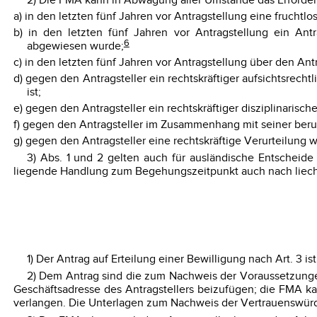
2) Die FMA kann in Abwägung aller Umstände das Erfordern
a) in den letzten fünf Jahren vor Antragstellung eine fruchtlos
b) in den letzten fünf Jahren vor Antragstellung ein An
6
abgewiesen wurde;
c) in den letzten fünf Jahren vor Antragstellung über den Ant
d) gegen den Antragsteller ein rechtskräftiger aufsichtsrec
ist;
e) gegen den Antragsteller ein rechtskräftiger disziplinarisch
f) gegen den Antragsteller im Zusammenhang mit seiner berufl
g) gegen den Antragsteller eine rechtskräftige Verurteilung
3) Abs. 1 und 2 gelten auch für ausländische Entscheid
liegende Handlung zum Begehungszeitpunkt auch nach liechte
1) Der Antrag auf Erteilung einer Bewilligung nach Art. 3 i
2) Dem Antrag sind die zum Nachweis der Voraussetzungen 
Geschäftsadresse des Antragstellers beizufügen; die FMA k
verlangen. Die Unterlagen zum Nachweis der Vertrauenswürdigk