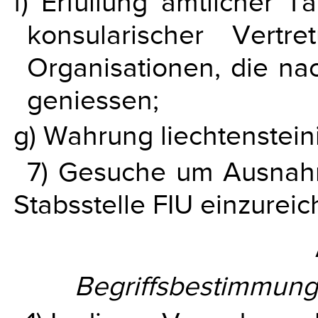
f) Erfüllung amtlicher T
konsularischer Vertre
Organisationen, die na
geniessen;
g) Wahrung liechtenstein
7) Gesuche um Ausnahm
Stabsstelle FIU einzureic
Begriffsbestimmun