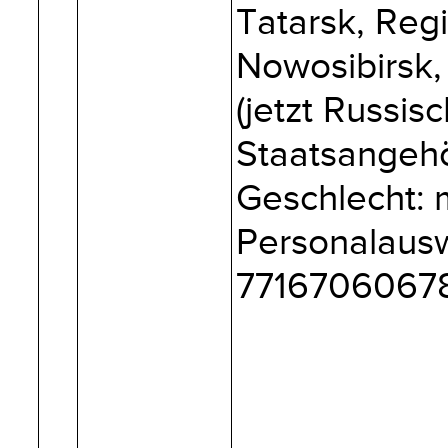
Tatarsk, Reg
Nowosibirsk,
(jetzt Russis
Staatsangehör
Geschlecht: 
Personalausw
7716706067