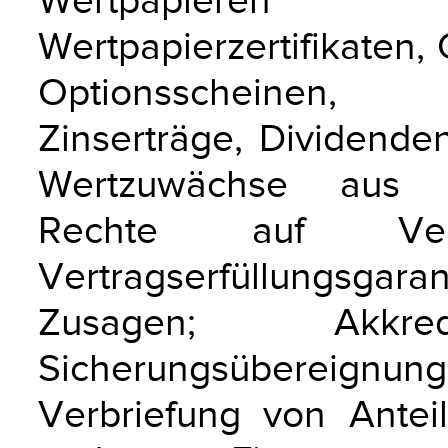
Wertpapieren 
Wertpapierzertifikaten,
Optionsscheinen, P
Zinserträge, Dividende
Wertzuwächse aus V
Rechte auf Verre
Vertragserfüllungsgara
Zusagen; Akkred
Sicherungsüberei
Verbriefung von Ante