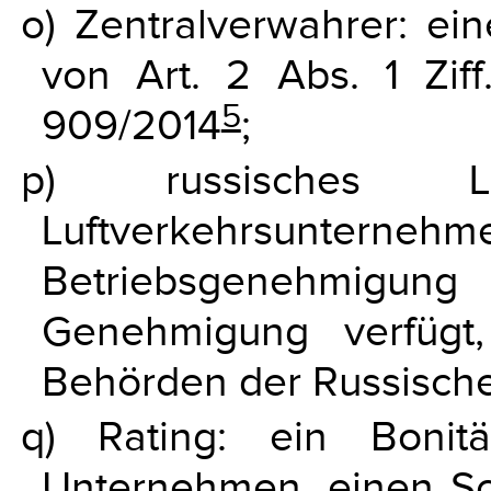
o) Zentralverwahrer: ein
von Art. 2 Abs. 1 Zif
5
909/2014
;
p) russisches Luf
Luftverkehrsunterneh
Betriebsgenehmigung
Genehmigung verfügt
Behörden der Russischen
q) Rating: ein Bonit
Unternehmen, einen Schu