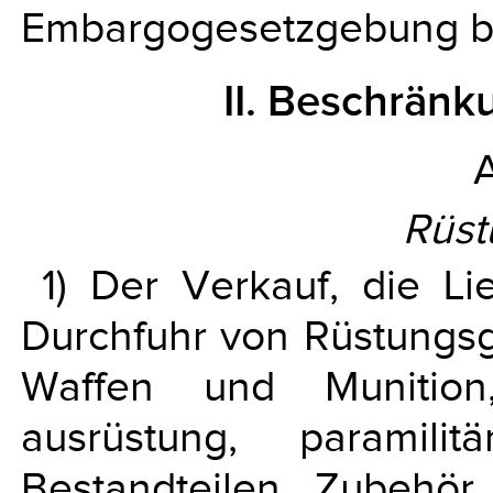
Embargogesetzgebung bl
II. Beschrän
A
Rüst
1) Der Verkauf, die Li
Durchfuhr von Rüstungsgüt
Waffen und Munition,
ausrüstung, paramili
Bestandteilen, Zubehör 