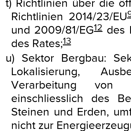
t) Richtlinien über die ö
Richtlinien 2014/23/EU
12
und 2009/81/EG
des 
13
des Rates;
u) Sektor Bergbau: Sek
Lokalisierung, Aus
Verarbeitung von 
einschliesslich des 
Steinen und Erden, umf
nicht zur Energieerzeu