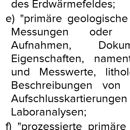
des Erdwärmefeldes;
e) "primäre geologisch
Messungen oder di
Aufnahmen, Dokume
Eigenschaften, nament
und Messwerte, litho
Beschreibungen von 
Aufschlusskartieru
Laboranalysen;
f) "prozessierte primär