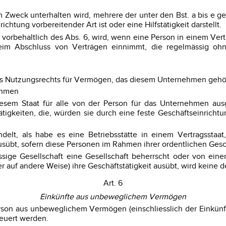
em Zweck unterhalten wird, mehrere der unter den Bst. a bis e 
htung vorbereitender Art ist oder eine Hilfstätigkeit darstellt.
vorbehaltlich des Abs. 6, wird, wenn eine Person in einem Vert
 beim Abschluss von Verträgen einnimmt, die regelmässig o
s Nutzungsrechts für Vermögen, das diesem Unternehmen gehört 
ehmen
esem Staat für alle von der Person für das Unternehmen ausge
ätigkeiten, die, würden sie durch eine feste Geschäftseinric
lt, als habe es eine Betriebsstätte in einem Vertragsstaat, 
übt, sofern diese Personen im Rahmen ihrer ordentlichen Gesch
ssige Gesellschaft eine Gesellschaft beherrscht oder von einer
er auf andere Weise) ihre Geschäftstätigkeit ausübt, wird keine 
Art. 6
Einkünfte aus unbeweglichem Vermögen
erson aus unbeweglichem Vermögen (einschliesslich der Einkünfte
teuert werden.