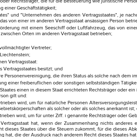
 oder Rechtsträger, die für die Besteuerung wie juristische Per
 einer Geschäftstätigkeit;
tes" und "Unternehmen des anderen Vertragsstaates", je nach
das von einer im anderen Vertragsstaat ansässigen Person betri
förderung mit einem Seeschiff oder Luftfahrzeug, das von ein
h zwischen Orten im anderen Vertragsstaat betrieben;
vollmächtigter Vertreter;
 Liechtenstein;
nen Vertragsstaat:
s Vertragsstaates besitzt; und
ere Personenvereinigung, die ihren Status als solche nach dem im
ung einer freiberuflichen oder sonstigen selbstständigen Tätigkei
taates einen in diesem Staat errichteten Rechtsträger oder ein
son gilt und:
d betrieben wird, um für natürliche Personen Altersversorgungsl
ebietskörperschaften als solcher oder als solches anerkannt ist;
betrieben wird, um für unter Ziff. i genannte Rechtsträger oder Ge
rtragsstaat hat, wenn der Zusammenhang nichts anderes erf
dieses Staates über die Steuern zukommt, für die dieses Ab
 hat, die der Ausdruck nach anderem Recht dieses Staates hat