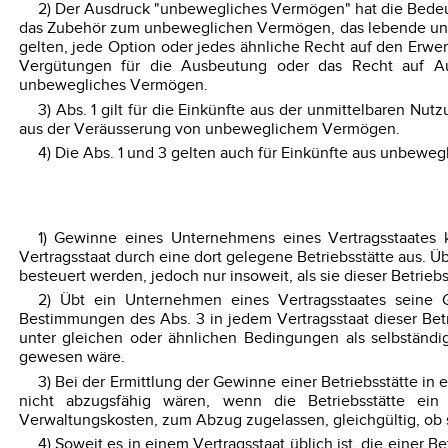
2) Der Ausdruck "unbewegliches Vermögen" hat die Bedeut
das Zubehör zum unbeweglichen Vermögen, das lebende und tot
gelten, jede Option oder jedes ähnliche Recht auf den Er
Vergütungen für die Ausbeutung oder das Recht auf Au
unbewegliches Vermögen.
3) Abs. 1 gilt für die Einkünfte aus der unmittelbaren 
aus der Veräusserung von unbeweglichem Vermögen.
4) Die Abs. 1 und 3 gelten auch für Einkünfte aus unbe
1) Gewinne eines Unternehmens eines Vertragsstaates 
Vertragsstaat durch eine dort gelegene Betriebsstätte aus. 
besteuert werden, jedoch nur insoweit, als sie dieser Betri
2) Übt ein Unternehmen eines Vertragsstaates seine Ge
Bestimmungen des Abs. 3 in jedem Vertragsstaat dieser Betr
unter gleichen oder ähnlichen Bedingungen als selbständi
gewesen wäre.
3) Bei der Ermittlung der Gewinne einer Betriebsstätte 
nicht abzugsfähig wären, wenn die Betriebsstätte ein 
Verwaltungskosten, zum Abzug zugelassen, gleichgültig, ob si
4) Soweit es in einem Vertragsstaat üblich ist, die eine