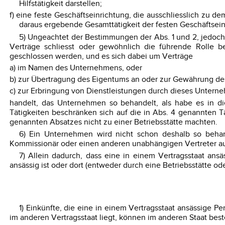
Hilfstätigkeit darstellen;
f) eine feste Geschäftseinrichtung, die ausschliesslich zu d
daraus ergebende Gesamttätigkeit der festen Geschäftseinric
5) Ungeachtet der Bestimmungen der Abs. 1 und 2, jedoch 
Verträge schliesst oder gewöhnlich die führende Rolle
geschlossen werden, und es sich dabei um Verträge
a) im Namen des Unternehmens, oder
b) zur Übertragung des Eigentums an oder zur Gewährung de
c) zur Erbringung von Dienstleistungen durch dieses Untern
handelt, das Unternehmen so behandelt, als habe es in di
Tätigkeiten beschränken sich auf die in Abs. 4 genannten T
genannten Absatzes nicht zu einer Betriebsstätte machten.
6) Ein Unternehmen wird nicht schon deshalb so behande
Kommissionär oder einen anderen unabhängigen Vertreter aus
7) Allein dadurch, dass eine in einem Vertragsstaat ansä
ansässig ist oder dort (entweder durch eine Betriebsstätte od
1) Einkünfte, die eine in einem Vertragsstaat ansässige P
im anderen Vertragsstaat liegt, können im anderen Staat bes