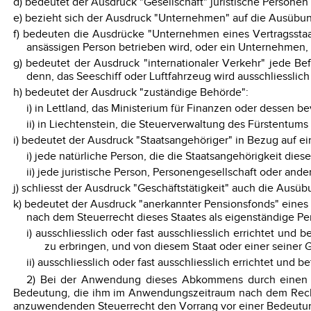
d) bedeutet der Ausdruck "Gesellschaft" juristische Personen
e) bezieht sich der Ausdruck "Unternehmen" auf die Ausübung
f) bedeuten die Ausdrücke "Unternehmen eines Vertragsstaa
ansässigen Person betrieben wird, oder ein Unternehmen, 
g) bedeutet der Ausdruck "internationaler Verkehr" jede Be
denn, das Seeschiff oder Luftfahrzeug wird ausschliesslic
h) bedeutet der Ausdruck "zuständige Behörde":
i) in Lettland, das Ministerium für Finanzen oder dessen be
ii) in Liechtenstein, die Steuerverwaltung des Fürstentums
i) bedeutet der Ausdruck "Staatsangehöriger" in Bezug auf ei
i) jede natürliche Person, die die Staatsangehörigkeit diese
ii) jede juristische Person, Personengesellschaft oder and
j) schliesst der Ausdruck "Geschäftstätigkeit" auch die Ausüb
k) bedeutet der Ausdruck "anerkannter Pensionsfonds" eines S
nach dem Steuerrecht dieses Staates als eigenständige Per
i) ausschliesslich oder fast ausschliesslich errichtet un
zu erbringen, und von diesem Staat oder einer seiner G
ii) ausschliesslich oder fast ausschliesslich errichtet und 
2) Bei der Anwendung dieses Abkommens durch einen Ve
Bedeutung, die ihm im Anwendungszeitraum nach dem Recht 
anzuwendenden Steuerrecht den Vorrang vor einer Bedeutung