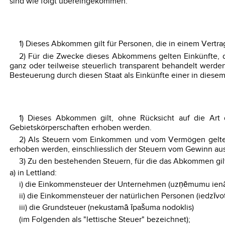
sind wie folgt übereingekommen:
1) Dieses Abkommen gilt für Personen, die in einem Vertrag
2) Für die Zwecke dieses Abkommens gelten Einkünfte, di
ganz oder teilweise steuerlich transparent behandelt werden
Besteuerung durch diesen Staat als Einkünfte einer in diese
1) Dieses Abkommen gilt, ohne Rücksicht auf die Ar
Gebietskörperschaften erhoben werden.
2) Als Steuern vom Einkommen und vom Vermögen gelt
erhoben werden, einschliesslich der Steuern vom Gewinn 
3) Zu den bestehenden Steuern, für die das Abkommen gil
a) in Lettland:
i) die Einkommensteuer der Unternehmen (uzņēmumu ienā
ii) die Einkommensteuer der natürlichen Personen (iedzīvo
iii) die Grundsteuer (nekustamā īpašuma nodoklis)
(im Folgenden als "lettische Steuer" bezeichnet);