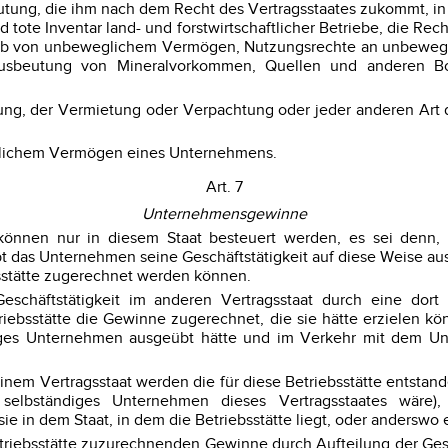
ung, die ihm nach dem Recht des Vertragsstaates zukommt, in 
e Inventar land- und forstwirtschaftlicher Betriebe, die Rechte
werb von unbeweglichem Vermögen, Nutzungsrechte an unbeweg
sbeutung von Mineralvorkommen, Quellen und anderen Bode
Nutzung, der Vermietung oder Verpachtung oder jeder anderen A
weglichem Vermögen eines Unternehmens.
Art. 7
Unternehmensgewinne
können nur in diesem Staat besteuert werden, es sei denn, 
Übt das Unternehmen seine Geschäftstätigkeit auf diese Weise 
ebsstätte zugerechnet werden können.
schäftstätigkeit im anderen Vertragsstaat durch eine dort 
iebsstätte die Gewinne zugerechnet, die sie hätte erzielen kön
ges Unternehmen ausgeübt hätte und im Verkehr mit dem Unte
in einem Vertragsstaat werden die für diese Betriebsstätte en
selbständiges Unternehmen dieses Vertragsstaates wäre), 
e in dem Staat, in dem die Betriebsstätte liegt, oder anderswo 
r Betriebsstätte zuzurechnenden Gewinne durch Aufteilung der 