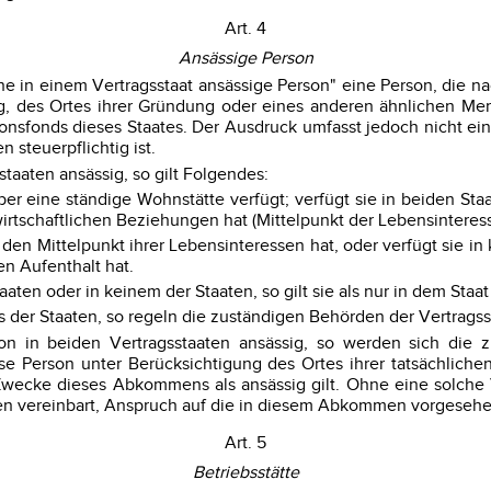
Art. 4
Ansässige Person
 in einem Vertragsstaat ansässige Person" eine Person, die na
ng, des Ortes ihrer Gründung oder eines anderen ähnlichen Mer
nsfonds dieses Staates. Der Ausdruck umfasst jedoch nicht eine
steuerpflichtig ist.
staaten ansässig, so gilt Folgendes:
über eine ständige Wohnstätte verfügt; verfügt sie in beiden Sta
irtschaftlichen Beziehungen hat (Mittelpunkt der Lebensinteres
en Mittelpunkt ihrer Lebensinteressen hat, oder verfügt sie in 
en Aufenthalt hat.
ten oder in keinem der Staaten, so gilt sie als nur in dem Staat
nes der Staaten, so regeln die zuständigen Behörden der Vertrag
rson in beiden Vertragsstaaten ansässig, so werden sich die
e Person unter Berücksichtigung des Ortes ihrer tatsächlichen
 Zwecke dieses Abkommens als ansässig gilt. Ohne eine solch
en vereinbart, Anspruch auf die in diesem Abkommen vorgesehe
Art. 5
Betriebsstätte