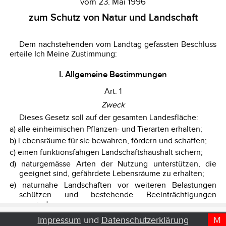
Impressum
und
Datenschutzerklärung
M
D
T