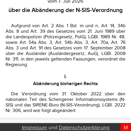
Impressum
und
Datenschutzerklärung
M
D
T