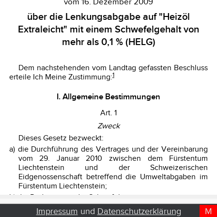
Impressum
und
Datenschutzerklärung
M
D
T