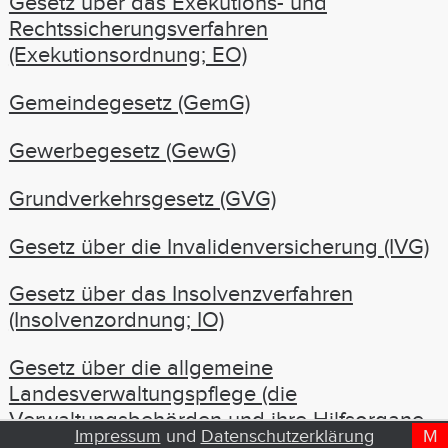
Gesetz über das Exekutions- und
Rechtssicherungsverfahren
(Exekutionsordnung; EO)
Gemeindegesetz (GemG)
Gewerbegesetz (GewG)
Grundverkehrsgesetz (GVG)
Gesetz über die Invalidenversicherung (IVG)
Gesetz über das Insolvenzverfahren
(Insolvenzordnung; IO)
Gesetz über die allgemeine
Landesverwaltungspflege (die
Verwaltungsbehörden und ihre Hilfsorgane,
Impressum
und
Datenschutzerklärung
M
D
T
das Verfahren in Verwaltungssachen, das