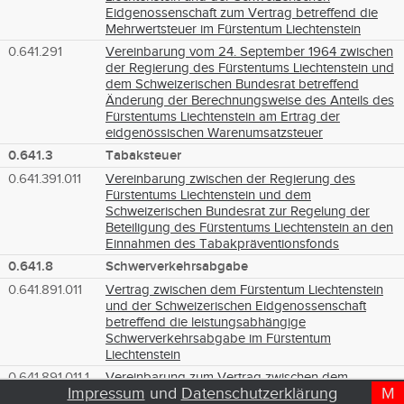
Eidgenossenschaft zum Vertrag betreffend die
Mehrwertsteuer im Fürstentum Liechtenstein
0.641.291
Vereinbarung vom 24. September 1964 zwischen
der Regierung des Fürstentums Liechtenstein und
dem Schweizerischen Bundesrat betreffend
Änderung der Berechnungsweise des Anteils des
Fürstentums Liechtenstein am Ertrag der
eidgenössischen Warenumsatzsteuer
0.641.3
Tabaksteuer
0.641.391.011
Vereinbarung zwischen der Regierung des
Fürstentums Liechtenstein und dem
Schweizerischen Bundesrat zur Regelung der
Beteiligung des Fürstentums Liechtenstein an den
Einnahmen des Tabakpräventionsfonds
0.641.8
Schwerverkehrsabgabe
0.641.891.011
Vertrag zwischen dem Fürstentum Liechtenstein
und der Schweizerischen Eidgenossenschaft
betreffend die leistungsabhängige
Schwerverkehrsabgabe im Fürstentum
Liechtenstein
0.641.891.011.1
Vereinbarung zum Vertrag zwischen dem
Impressum
und
Datenschutzerklärung
M
D
T
Fürstentum Liechtenstein und der