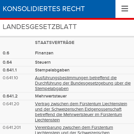
≡
KONSOLIDIERTES RECHT
LANDESGESETZBLATT
STAATSVERTRÄGE
0.6
Finanzen
0.64
Steuern
0.641.1
Stempelabgaben
0.641.10
Ausführungsbestimmungen betreffend die
Durchführung der Bundesgesetzgebung über die
Stempelabgaben
0.641.2
Mehrwertsteuer
0.641.20
Vertrag zwischen dem Fürstentum Liechtenstein
und der Schweizerischen Eidgenossenschaft
betreffend die Mehrwertsteuer im Fürstentum
Liechtenstein
0.641.201
Vereinbarung zwischen dem Fürstentum
Liechtenstein und der Schweizerischen