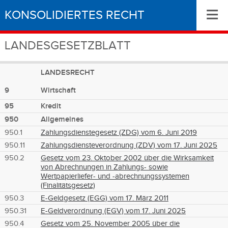
≡
KONSOLIDIERTES RECHT
LANDESGESETZBLATT
LANDESRECHT
9
Wirtschaft
95
Kredit
950
Allgemeines
950.1
Zahlungsdienstegesetz (ZDG) vom 6. Juni 2019
950.11
Zahlungsdiensteverordnung (ZDV) vom 17. Juni 2025
950.2
Gesetz vom 23. Oktober 2002 über die Wirksamkeit
von Abrechnungen in Zahlungs- sowie
Wertpapierliefer- und -abrechnungssystemen
(Finalitätsgesetz)
950.3
E-Geldgesetz (EGG) vom 17. März 2011
950.31
E-Geldverordnung (EGV) vom 17. Juni 2025
950.4
Gesetz vom 25. November 2005 über die