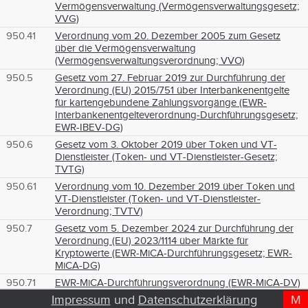
Vermögensverwaltung (Vermögensverwaltungsgesetz;
VVG)
950.41
Verordnung vom 20. Dezember 2005 zum Gesetz
über die Vermögensverwaltung
(Vermögensverwaltungsverordnung; VVO)
950.5
Gesetz vom 27. Februar 2019 zur Durchführung der
Verordnung (EU) 2015/751 über Interbankenentgelte
für kartengebundene Zahlungsvorgänge (EWR-
Interbankenentgelteverordnung-Durchführungsgesetz;
EWR-IBEV-DG)
950.6
Gesetz vom 3. Oktober 2019 über Token und VT-
Dienstleister (Token- und VT-Dienstleister-Gesetz;
TVTG)
950.61
Verordnung vom 10. Dezember 2019 über Token und
VT-Dienstleister (Token- und VT-Dienstleister-
Verordnung; TVTV)
950.7
Gesetz vom 5. Dezember 2024 zur Durchführung der
Verordnung (EU) 2023/1114 über Märkte für
Kryptowerte (EWR-MiCA-Durchführungsgesetz; EWR-
MiCA-DG)
950.71
EWR-MiCA-Durchführungsverordnung (EWR-MiCA-DV)
vom 14. Januar 2025
Impressum
und
Datenschutzerklärung
M
D
T