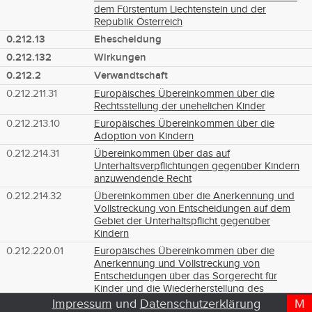
dem Fürstentum Liechtenstein und der
Republik Österreich
0.212.13
Ehescheidung
0.212.132
Wirkungen
0.212.2
Verwandtschaft
0.212.211.31
Europäisches Übereinkommen über die
Rechtsstellung der unehelichen Kinder
0.212.213.10
Europäisches Übereinkommen über die
Adoption von Kindern
0.212.214.31
Übereinkommen über das auf
Unterhaltsverpflichtungen gegenüber Kindern
anzuwendende Recht
0.212.214.32
Übereinkommen über die Anerkennung und
Vollstreckung von Entscheidungen auf dem
Gebiet der Unterhaltspflicht gegenüber
Kindern
0.212.220.01
Europäisches Übereinkommen über die
Anerkennung und Vollstreckung von
Entscheidungen über das Sorgerecht für
Kinder und die Wiederherstellung des
Sorgerechts
Impressum
und
Datenschutzerklärung
M
D
T