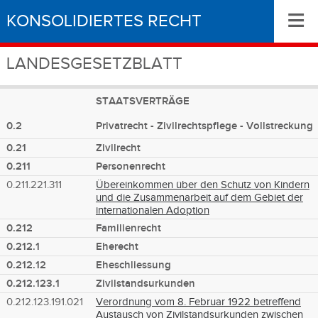
≡
KONSOLIDIERTES RECHT
LANDESGESETZBLATT
STAATSVERTRÄGE
0.2
Privatrecht - Zivilrechtspflege - Vollstreckung
0.21
Zivilrecht
0.211
Personenrecht
0.211.221.311
Übereinkommen über den Schutz von Kindern
und die Zusammenarbeit auf dem Gebiet der
internationalen Adoption
0.212
Familienrecht
0.212.1
Eherecht
0.212.12
Eheschliessung
0.212.123.1
Zivilstandsurkunden
0.212.123.191.021
Verordnung vom 8. Februar 1922 betreffend
Austausch von Zivilstandsurkunden zwischen