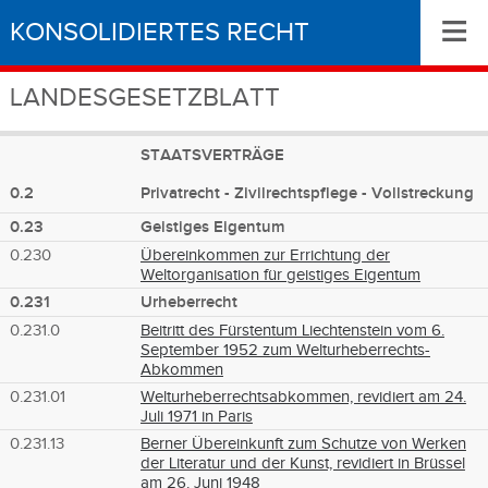
≡
KONSOLIDIERTES RECHT
LANDESGESETZBLATT
STAATSVERTRÄGE
0.2
Privatrecht - Zivilrechtspflege - Vollstreckung
0.23
Geistiges Eigentum
0.230
Übereinkommen zur Errichtung der
Weltorganisation für geistiges Eigentum
0.231
Urheberrecht
0.231.0
Beitritt des Fürstentum Liechtenstein vom 6.
September 1952 zum Welturheberrechts-
Abkommen
0.231.01
Welturheberrechtsabkommen, revidiert am 24.
Juli 1971 in Paris
0.231.13
Berner Übereinkunft zum Schutze von Werken
der Literatur und der Kunst, revidiert in Brüssel
am 26. Juni 1948