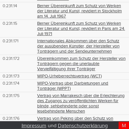
0.231.14
Berner Übereinkunft zum Schutz von Werken
der Literatur und Kunst, revidiert in Stockholm
am 14. Juli 1967
0.231.15
Berner Übereinkunft zum Schutz von Werken
der Literatur und Kunst, revidiert in Paris am 24.
Juli 1971
0.231.171
Internationales Abkommen über den Schutz
der ausübenden Künstler, der Hersteller von
Tonträgern und der Sendeunternehmen
0.231.172
Übereinkommen zum Schutz der Hersteller von
Tonträgern gegen die unerlaubte
Vervielfältigung ihrer Tonträger
0.231.173
WIPO-Urheberrechtsvertrag (WCT)
0.231.174
WIPO-Vertrag über Darbietungen und
Tonträger (WPPT)
0.231.175
Vertrag von Marrakesch über die Erleichterung
des Zugangs zu veröffentlichten Werken für
blinde, sehbehinderte oder sonst
lesebehinderte Menschen
0.231.176
Vertrag von Peking über den Schutz von
audiovisuellen Darbietungen
Impressum
und
Datenschutzerklärung
M
D
T