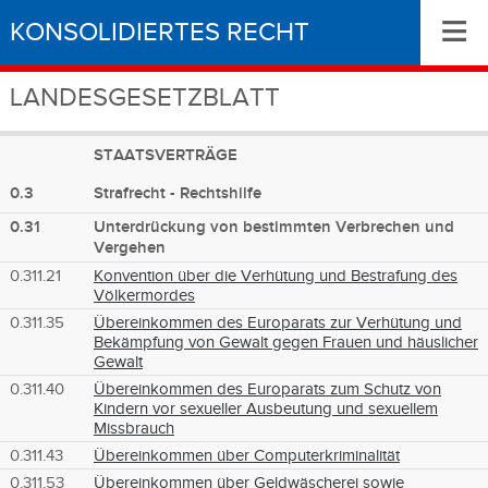
≡
KONSOLIDIERTES RECHT
LANDESGESETZBLATT
STAATSVERTRÄGE
0.3
Strafrecht - Rechtshilfe
0.31
Unterdrückung von bestimmten Verbrechen und
Vergehen
0.311.21
Konvention über die Verhütung und Bestrafung des
Völkermordes
0.311.35
Übereinkommen des Europarats zur Verhütung und
Bekämpfung von Gewalt gegen Frauen und häuslicher
Gewalt
0.311.40
Übereinkommen des Europarats zum Schutz von
Kindern vor sexueller Ausbeutung und sexuellem
Missbrauch
0.311.43
Übereinkommen über Computerkriminalität
0.311.53
Übereinkommen über Geldwäscherei sowie