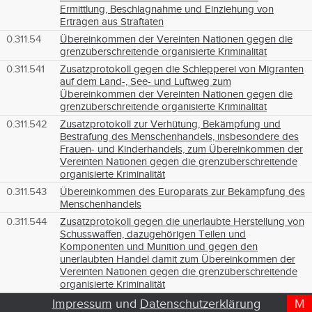
Ermittlung, Beschlagnahme und Einziehung von
Erträgen aus Straftaten
0.311.54
Übereinkommen der Vereinten Nationen gegen die
grenzüberschreitende organisierte Kriminalität
0.311.541
Zusatzprotokoll gegen die Schlepperei von Migranten
auf dem Land-, See- und Luftweg zum
Übereinkommen der Vereinten Nationen gegen die
grenzüberschreitende organisierte Kriminalität
0.311.542
Zusatzprotokoll zur Verhütung, Bekämpfung und
Bestrafung des Menschenhandels, insbesondere des
Frauen- und Kinderhandels, zum Übereinkommen der
Vereinten Nationen gegen die grenzüberschreitende
organisierte Kriminalität
0.311.543
Übereinkommen des Europarats zur Bekämpfung des
Menschenhandels
0.311.544
Zusatzprotokoll gegen die unerlaubte Herstellung von
Schusswaffen, dazugehörigen Teilen und
Komponenten und Munition und gegen den
unerlaubten Handel damit zum Übereinkommen der
Vereinten Nationen gegen die grenzüberschreitende
organisierte Kriminalität
0.311.55
Strafrechtsübereinkommen über Korruption
Impressum
und
Datenschutzerklärung
M
D
T