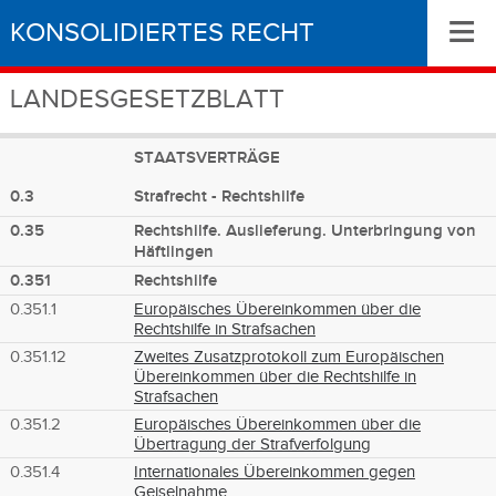
≡
KONSOLIDIERTES RECHT
LANDESGESETZBLATT
STAATSVERTRÄGE
0.3
Strafrecht - Rechtshilfe
0.35
Rechtshilfe. Auslieferung. Unterbringung von
Häftlingen
0.351
Rechtshilfe
0.351.1
Europäisches Übereinkommen über die
Rechtshilfe in Strafsachen
0.351.12
Zweites Zusatzprotokoll zum Europäischen
Übereinkommen über die Rechtshilfe in
Strafsachen
0.351.2
Europäisches Übereinkommen über die
Übertragung der Strafverfolgung
0.351.4
Internationales Übereinkommen gegen
Geiselnahme