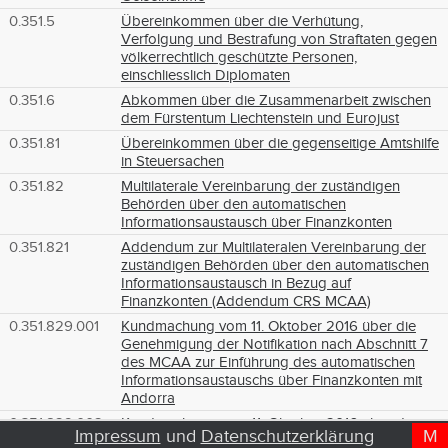
0.351.5
Übereinkommen über die Verhütung,
Verfolgung und Bestrafung von Straftaten gegen
völkerrechtlich geschützte Personen,
einschliesslich Diplomaten
0.351.6
Abkommen über die Zusammenarbeit zwischen
dem Fürstentum Liechtenstein und Eurojust
0.351.81
Übereinkommen über die gegenseitige Amtshilfe
in Steuersachen
0.351.82
Multilaterale Vereinbarung der zuständigen
Behörden über den automatischen
Informationsaustausch über Finanzkonten
0.351.821
Addendum zur Multilateralen Vereinbarung der
zuständigen Behörden über den automatischen
Informationsaustausch in Bezug auf
Finanzkonten (Addendum CRS MCAA)
0.351.829.001
Kundmachung vom 11. Oktober 2016 über die
Genehmigung der Notifikation nach Abschnitt 7
des MCAA zur Einführung des automatischen
Informationsaustauschs über Finanzkonten mit
Andorra
0.351.829.002
Kundmachung vom 11. Oktober 2016 über die
Impressum
und
Datenschutzerklärung
M
D
T
Genehmigung der Notifikation nach Abschnitt 7