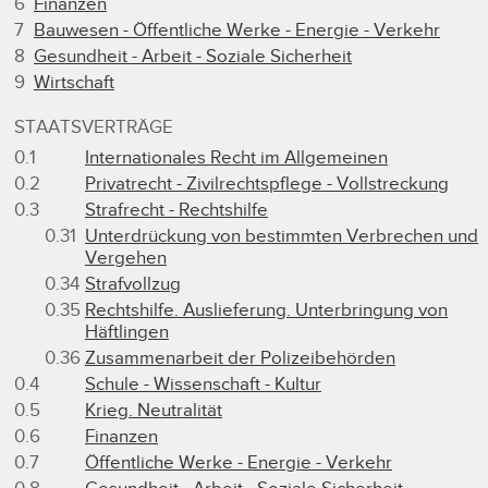
6
Finanzen
7
Bauwesen - Öffentliche Werke - Energie - Verkehr
8
Gesundheit - Arbeit - Soziale Sicherheit
9
Wirtschaft
STAATSVERTRÄGE
0.1
Internationales Recht im Allgemeinen
0.2
Privatrecht - Zivilrechtspflege - Vollstreckung
0.3
Strafrecht - Rechtshilfe
0.31
Unterdrückung von bestimmten Verbrechen und
Vergehen
0.34
Strafvollzug
0.35
Rechtshilfe. Auslieferung. Unterbringung von
Häftlingen
0.36
Zusammenarbeit der Polizeibehörden
0.4
Schule - Wissenschaft - Kultur
0.5
Krieg. Neutralität
0.6
Finanzen
0.7
Öffentliche Werke - Energie - Verkehr