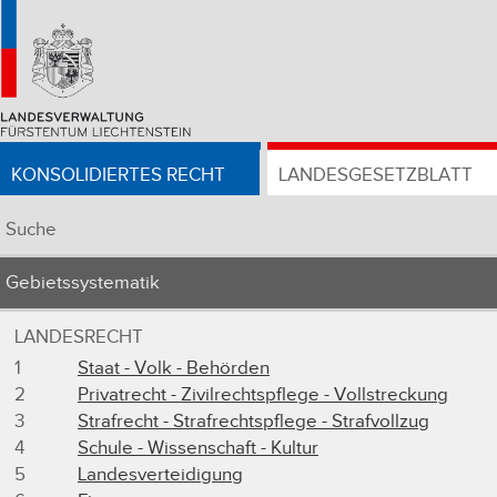
KONSOLIDIERTES RECHT
LANDESGESETZBLATT
Suche
Gebietssystematik
LANDESRECHT
1
Staat - Volk - Behörden
2
Privatrecht - Zivilrechtspflege - Vollstreckung
3
Strafrecht - Strafrechtspflege - Strafvollzug
4
Schule - Wissenschaft - Kultur
5
Landesverteidigung