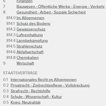
6
Finanzen
7
Bauwesen - Öffentliche Werke - Energie - Verkehr
8
Gesundheit - Arbeit - Soziale Sicherheit
814.0
Im Allgemeinen
814.1
Schutz des Bodens
814.2
Gewässerschutz
814.3
Luftreinhaltung
814.4
Lärmbekämpfung
814.5
Strahlenschutz
814.6
Abfallwirtschaft
814.8
Chemikalien
9
Wirtschaft
STAATSVERTRÄGE
0.1
Internationales Recht im Allgemeinen
0.2
Privatrecht - Zivilrechtspflege - Vollstreckung
0.3
Strafrecht - Rechtshilfe
0.4
Schule - Wissenschaft - Kultur
0.5
Krieg. Neutralität